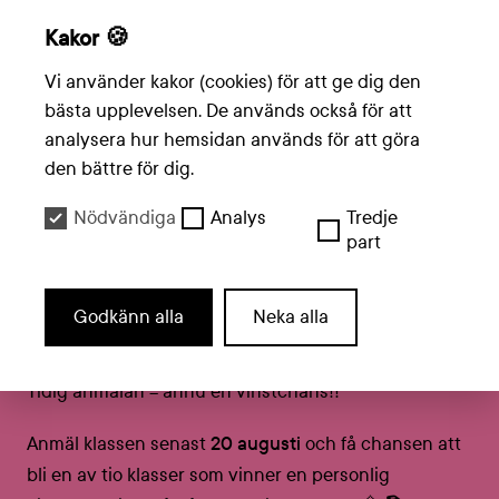
upptäckter, djur med superkrafter och frågor som får
Kakor 🍪
oss att se världen på nya sätt.
Vi använder kakor (cookies) för att ge dig den
Allt du behöver göra är att anmäla er senast 20
bästa upplevelsen. De används också för att
augusti! Tack Författarcentrum Öst för ert fina
analysera hur hemsidan används för att göra
initiativ ”På riktigt – sakprosa i skolan” - genom
den bättre för dig.
fackböcker får barn och unga ett större ordförråd,
Nödvändiga
Analys
Tredje
bättre begreppsförståelse och vidgade
part
tankemönster. Och tack för ett härligt bonuspris!
Chans till extra pepp från årets
Godkänn alla
Neka alla
tävlingsledare!
Tidig anmälan = ännu en vinstchans!!
Anmäl klassen senast
20 augusti
och få chansen att
bli en av tio klasser som vinner en personlig