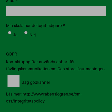
*
Stad
*
Min skola har deltagit tidigare
Ja
Nej
GDPR
Kontaktuppgifter används enbart för
tävlingskommunikation om Den stora läsutmaningen.
Jag godkänner
Läs mer: http://www.rabensjogren.se/om-
oss/Integritetspolicy