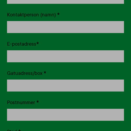
*
Kontaktperson (namn)
*
E-postadress
*
Gatuadress/box
*
Postnummer