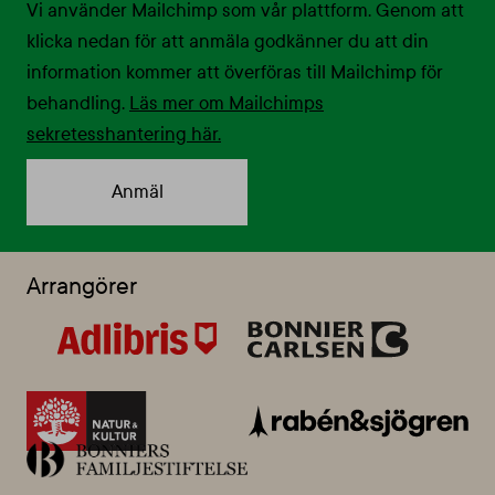
Vi använder Mailchimp som vår plattform. Genom att
klicka nedan för att anmäla godkänner du att din
information kommer att överföras till Mailchimp för
behandling.
Läs mer om Mailchimps
sekretesshantering här.
Arrangörer