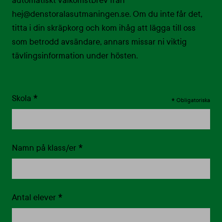
automatiskt välkomstbrev från
hej@denstoralasutmaningen.se. Om du inte får det,
titta i din skräpkorg och kom ihåg att lägga till oss
som betrodd avsändare, annars missar ni viktig
tävlingsinformation under hösten.
*
Skola
*
Obligatoriska
*
Namn på klass/er
*
Antal elever