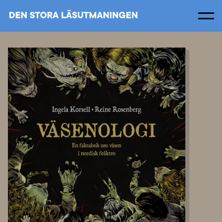
Men
Om