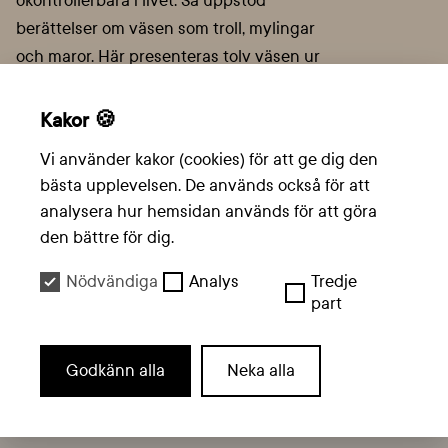
okontrollerbara i livet. Så uppstod
berättelser om väsen som troll, mylingar
och maror. Här presenteras tolv väsen ur
den nordiska folktron, med fakta,
förklaringar om vad de kan ha betytt för
Kakor 🍪
människor som levde förr och med varsin
Vi använder kakor (cookies) för att ge dig den
sägen som har berättats om dem.
bästa upplevelsen. De används också för att
Här finns en lärarhandledning
till boken.
analysera hur hemsidan används för att göra
den bättre för dig.
Tema: Fakta
Nödvändiga
Analys
Tredje
part
https://www.boktipset.se/
Godkänn alla
Neka alla
Liknande böcker