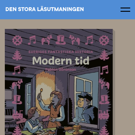
Men
Om