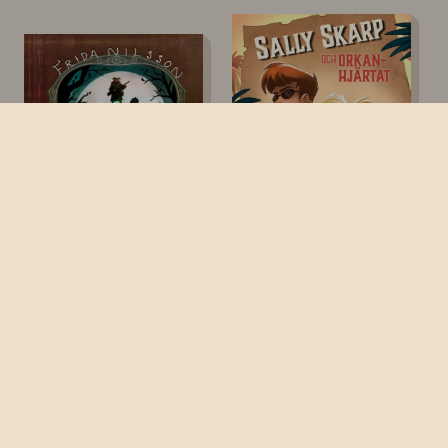
Sci-Fi & Fantasy, Äventyr,
Äventyr, Vänskap & Kärlek
Lättläst