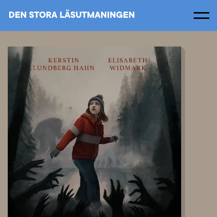
Men
Om