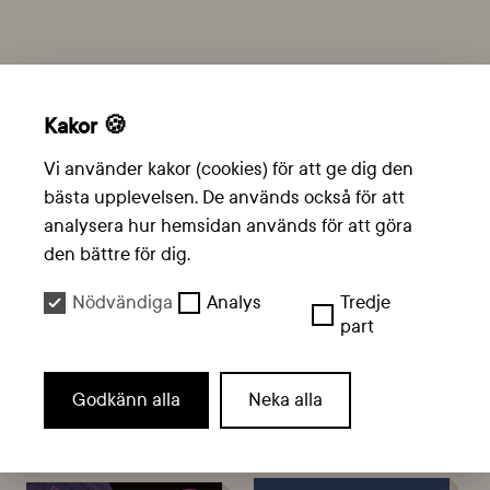
Kakor 🍪
Vi använder kakor (cookies) för att ge dig den
bästa upplevelsen. De används också för att
analysera hur hemsidan används för att göra
den bättre för dig.
Nödvändiga
Analys
Tredje
part
Godkänn alla
Neka alla
Vänskap & Kärlek, Äventyr,
Humor
Äventyr, Skräck, Sci-Fi & Fantasy