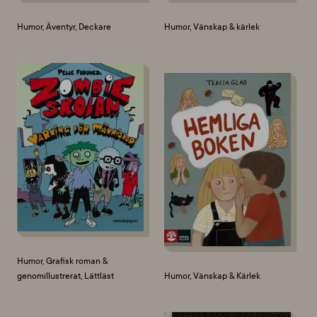
Humor, Äventyr, Deckare
Humor, Vänskap & kärlek
Humor, Grafisk roman &
genomillustrerat, Lättläst
Humor, Vänskap & Kärlek