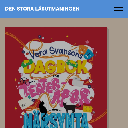
Men
Om