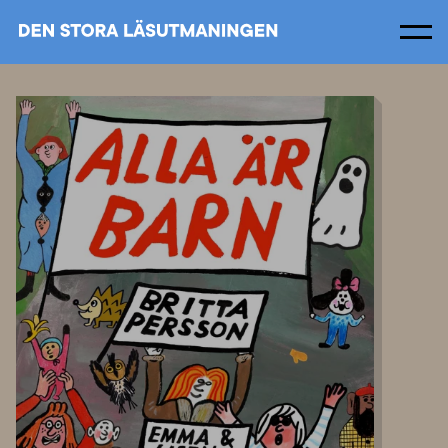
Men
Om