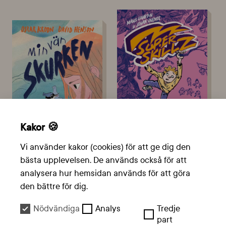
Kakor 🍪
Vi använder kakor (cookies) för att ge dig den
Vänskap & Kärlek, Äventyr,
bästa upplevelsen. De används också för att
Vänskap & Kärlek
Humor
analysera hur hemsidan används för att göra
den bättre för dig.
Nödvändiga
Analys
Tredje
part